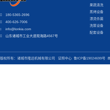
果蔬清洗
蒸烤设备
180-5365-2696
漂烫杀菌
400-626-7006
洗筐设备
info@lonkia.com
配套设备
山东诸城市工业大道观海路4567号
版权所有：诸城市隆远机械有限公司
证照中心
鲁ICP备19024699号
本