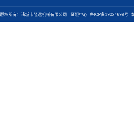
版权所有：诸城市隆远机械有限公司
证照中心
鲁ICP备19024699号
本