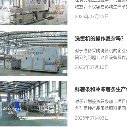
堆放，不仅容易影响生产节
关注带自动堆叠功能的托盘
2026年07月25日
洗系统不仅能够完成高质量
洗筐机的操作复杂吗？
对于准备采购洗筐机的企业
问到的问题：这台设备操作
筐清洗机，真正追求的是让
2026年07月10日
而言，设备越容易操作，越
险。目前主流自动化周转筐
使用更加直观便捷。
鲜薯条和冷冻薯条生产
对于计划投资薯条加工项目
条？两种产品虽然原料相同
异。了解这些区别，有助于
2026年07月03日
质。