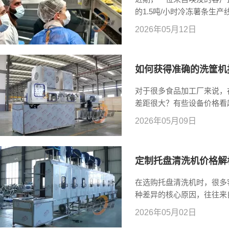
的1.5吨/小时冷冻薯条生
对波浪薯条切割效果、设备
2026年05月12日
产出的波浪薯条外观整齐、纹路
the best crinkle Frenc
如何获得准确的洗筐机
对于很多食品加工厂来说，
差距很大？有些设备价格看
然报价较高，却能够长期稳
2026年05月09日
价格会根据清洗需求、配置
确的报价，客户需要先明确
定制托盘清洗机价格解
在选购托盘清洗机时，很多
种差异的核心原因，往往来
准设备很难完全匹配实际生
2026年05月02日
机的价格究竟由哪些因素决