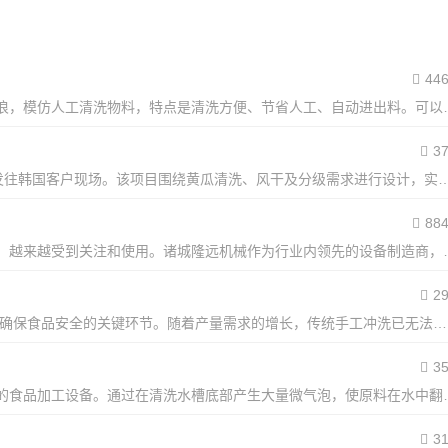
44
气泡清洗机的工作原理是利用旋涡气泵产生鼓泡，翻动水流
3
近日，lonkia一套定制化黄瓜清洗分级加工线顺利完成生产并成功发往韩国客户现场。该项目围绕黄瓜清洗、风
？
88
在现代食品加工和农业生产中，气泡清洗机因其高效、环保
2
在现代蓝莓加工中，蓝莓清洗机 是实现高效清洁、提升产品质量和确保食品安全的关键环节。随着产量需求的增长，传统手工冲洗已无法满足专业生产要求，...
3
气泡清洗机是一种利用先进气泡水流技术对食品原料进行高
3