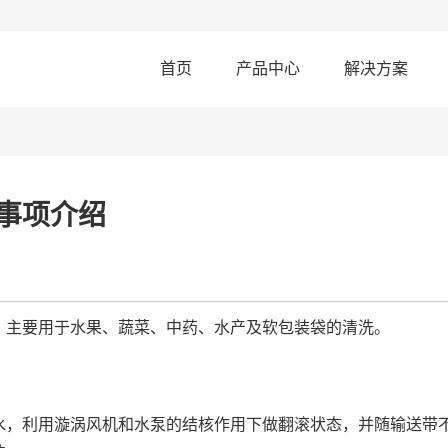
首页
产品中心
解决方案
蒸烤设备
油炸设备
漂烫杀菌
切割设备
洗筐设备
事项介绍
热门搜索:
蒸汽去皮机
洗筐机
洗菜机
，主要用于水果、蔬菜、中药、水产及软包装袋的清洗。
水，利用漩涡风机和水泵的结核作用下做翻滚状态，并随输送带