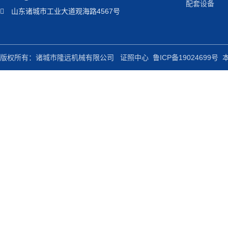
配套设备
山东诸城市工业大道观海路4567号
版权所有：诸城市隆远机械有限公司
证照中心
鲁ICP备19024699号
本